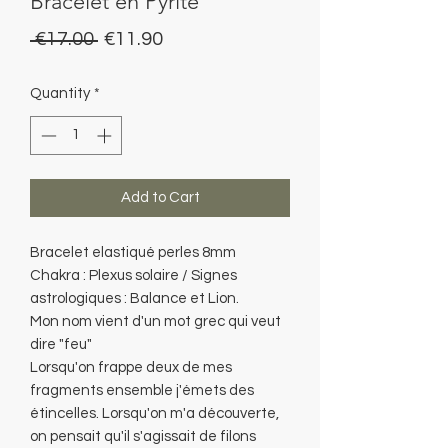
Bracelet en Pyrite
Regular
Sale
 €17.00 
€11.90
Price
Price
Quantity
*
Add to Cart
Bracelet elastiqué perles 8mm
Chakra : Plexus solaire / Signes
astrologiques : Balance et Lion.
Mon nom vient d'un mot grec qui veut
dire "feu"
Lorsqu'on frappe deux de mes
fragments ensemble j'émets des
étincelles. Lorsqu'on m'a découverte,
on pensait qu'il s'agissait de filons