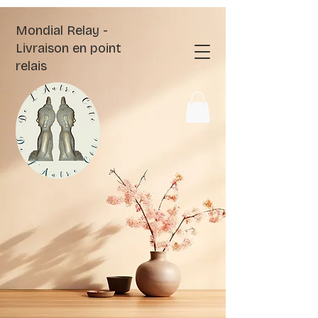
Mondial Relay -
Livraison en point
relais