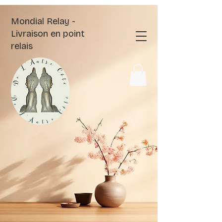
Mondial Relay -
Livraison en point
relais