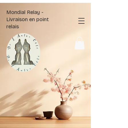
Mondial Relay -
Livraison en point
relais