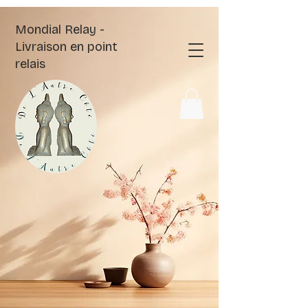
Mondial Relay -
Livraison en point
relais