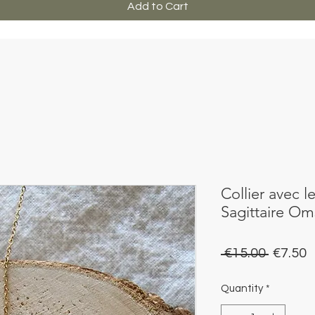
Add to Cart
Collier avec l
Sagittaire O
Regula
S
 €15.00 
€7.50
Price
P
Quantity
*