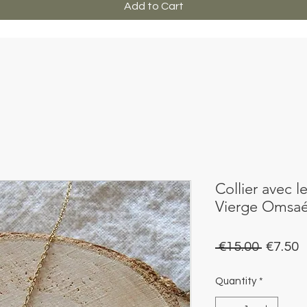
Add to Cart
Collier avec l
Vierge Omsa
Regula
S
 €15.00 
€7.50
Price
P
Quantity
*