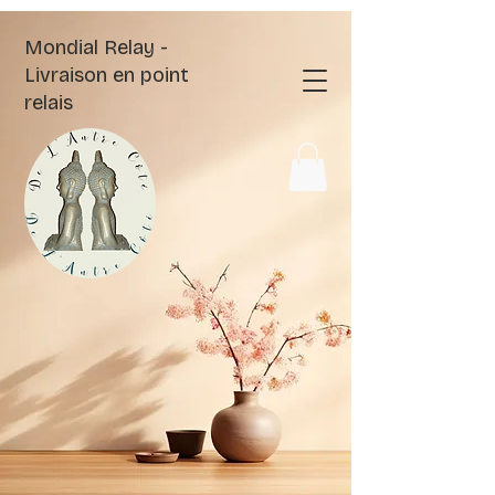
Mondial Relay -
Livraison en point
relais