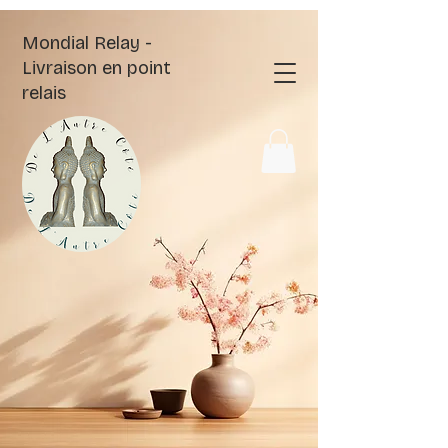
Mondial Relay -
Livraison en point
relais