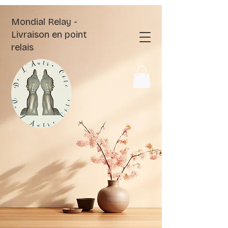
Mondial Relay -
Livraison en point
relais