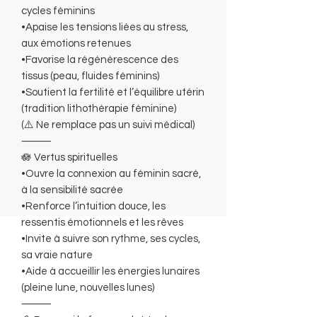
cycles féminins
•Apaise les tensions liées au stress,
aux émotions retenues
•Favorise la régénérescence des
tissus (peau, fluides féminins)
•Soutient la fertilité et l’équilibre utérin
(tradition lithothérapie féminine)
(⚠️ Ne remplace pas un suivi médical)
⸻
🪷 Vertus spirituelles
•Ouvre la connexion au féminin sacré,
à la sensibilité sacrée
•Renforce l’intuition douce, les
ressentis émotionnels et les rêves
•Invite à suivre son rythme, ses cycles,
sa vraie nature
•Aide à accueillir les énergies lunaires
(pleine lune, nouvelles lunes)
⸻