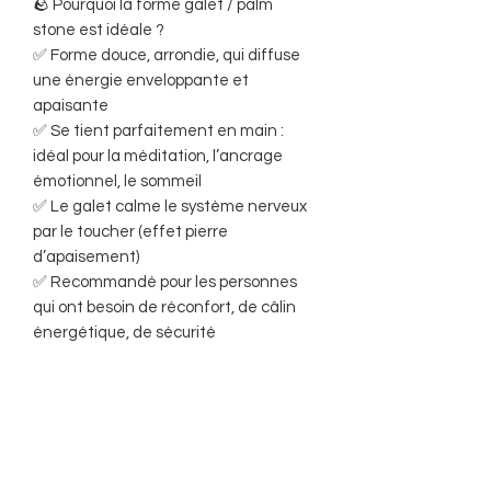
🪨 Pourquoi la forme galet / palm
stone est idéale ?
✅ Forme douce, arrondie, qui diffuse
une énergie enveloppante et
apaisante
✅ Se tient parfaitement en main :
idéal pour la méditation, l’ancrage
émotionnel, le sommeil
✅ Le galet calme le système nerveux
par le toucher (effet pierre
d’apaisement)
✅ Recommandé pour les personnes
qui ont besoin de réconfort, de câlin
énergétique, de sécurité
✅ Se glisse sous l’oreiller, dans la main,
dans une poche, ou sur le ventre /
chakra sacré pendant une séance