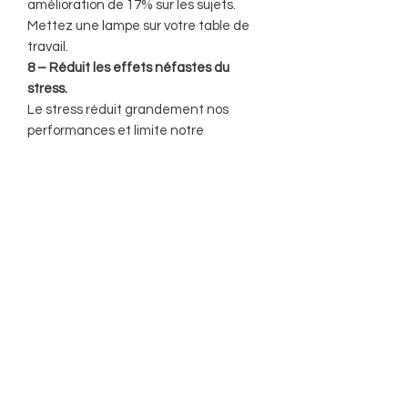
amélioration de 17% sur les sujets.
Mettez une lampe sur votre table de
travail.
8 – Réduit les effets néfastes du
stress.
Le stress réduit grandement nos
performances et limite notre
concentration. La présence d’ion
négatif est reconnue comme
traitement efficace contre les effets
secondaires du stress.
Allumez vos lampes!
En soirée, votre lampe de sel contribue
à la réduction de la lumière bleue dans
votre maison. Cette lumière qui sort de
tout nos appareils électroniques
perturbe notre sommeil.