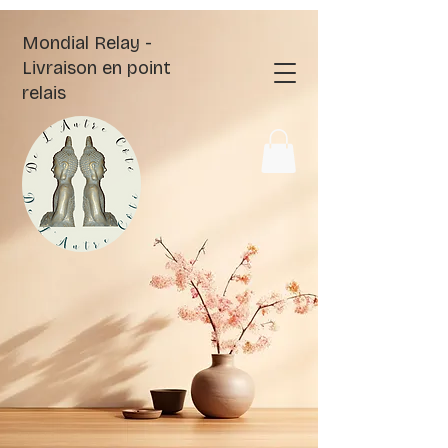
Mondial Relay -
Livraison en point
relais