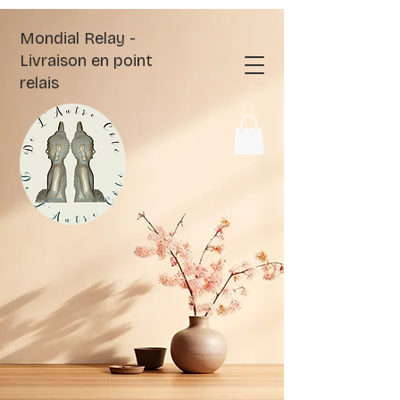
Mondial Relay -
Livraison en point
relais