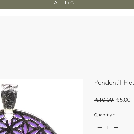
Add to Cart
Pendentif Fle
Regula
S
 €10.00 
€5.00
Price
P
Quantity
*