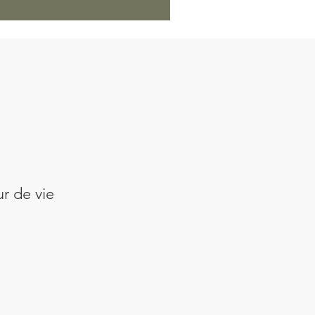
ur de vie
r
ale
rice