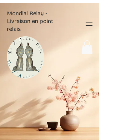
Mondial Relay -
Livraison en point
relais