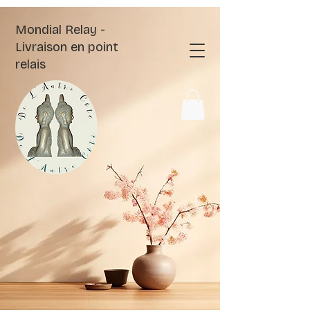
Mondial Relay -
Livraison en point
relais