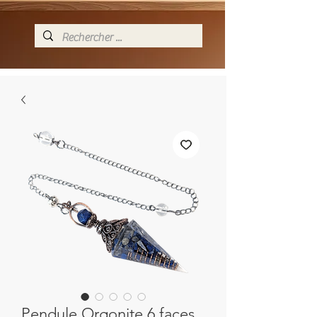
Pendule Orgonite 6 faces