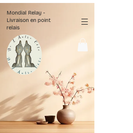
Mondial Relay -
Livraison en point
relais