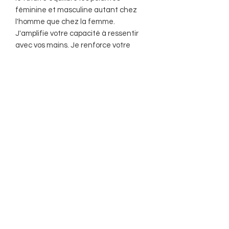
féminine et masculine autant chez
l'homme que chez la femme.
J'amplifie votre capacité à ressentir
avec vos mains. Je renforce votre
connexion aux pouvoirs de la lune.
Avec moi, vous saurez utiliser vos dons
au moment opportun.
Purification :
Eau, sel, vibrations,
encens, fumigations
Rechargement
: Lune
Les pierres mesurent environ 3 cm