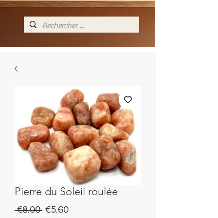
Pierre du Soleil roulée
Regular
Sale
 €8.00 
€5.60