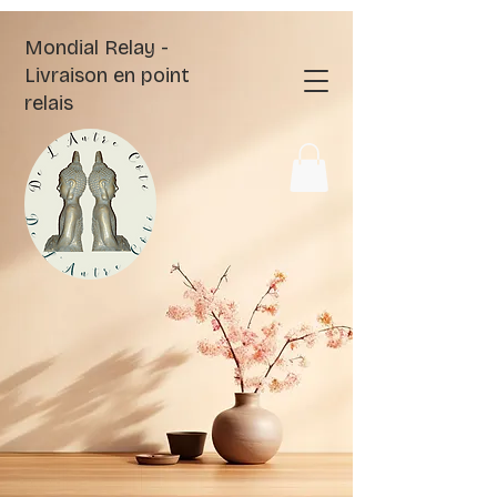
Mondial Relay -
Livraison en point
relais