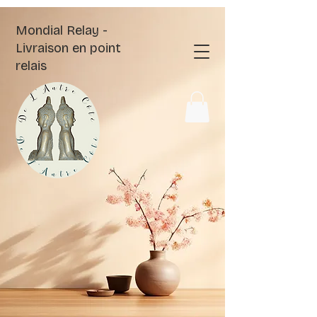
Mondial Relay -
Livraison en point
relais