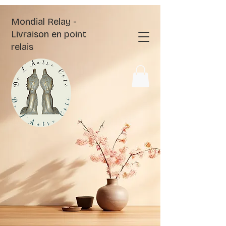
Mondial Relay -
Livraison en point
relais