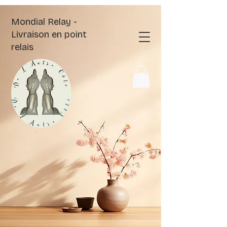
Mondial Relay -
Livraison en point
relais