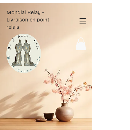
Mondial Relay -
Livraison en point
relais