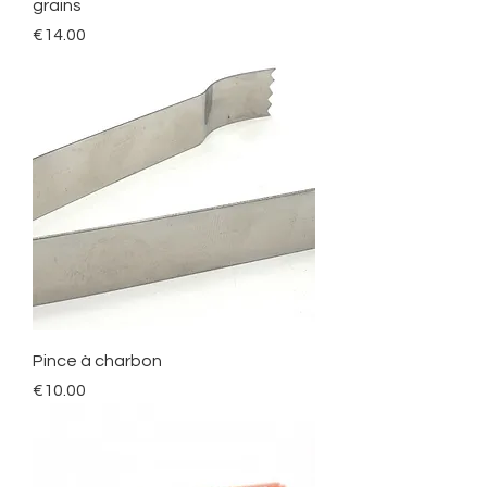
grains
Price
€14.00
Pince à charbon
Price
€10.00