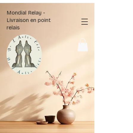
Mondial Relay -
Livraison en point
relais