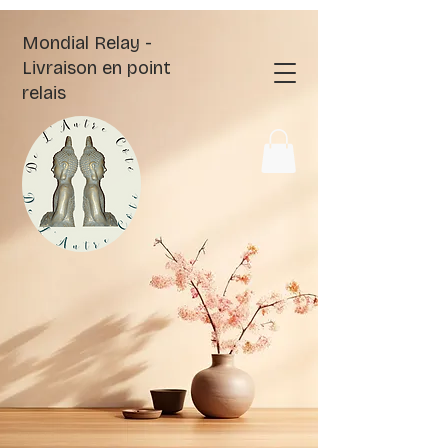
Mondial Relay -
Livraison en point
relais