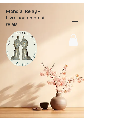
Mondial Relay -
Livraison en point
relais