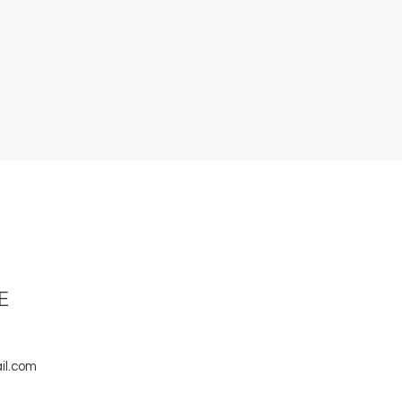
E
il.com