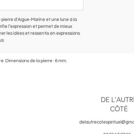
 pierre d'Aigue-Marine et une lune à la
arifie l’expression et permet de mieux
mer les idées et ressentis en expressions
us.
re. Dimensions de la pierre : 6 mm.
DE L'AUTR
CÔTÉ
delautrecotespirituel@gma