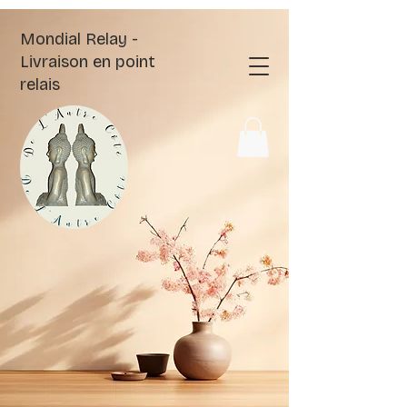
Mondial Relay -
Livraison en point
relais