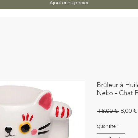
Ajouter au panier
Brûleur à Hui
Neko - Chat 
Prix
 16,00 € 
8,00 €
origina
Quantité
*