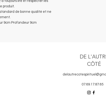
 à toujours lire et respecter les
 produit.
 standard de bonne qualité et ne
rement.
ur 9cm Profondeur 9cm
DE L'AUTR
CÔTÉ
delautrecotespirituel@gma
07.69.17.87.65