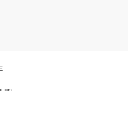
E
il.com