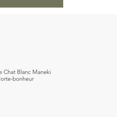
le Chat Blanc Maneki
Porte-bonheur
Prix
l
promotionnel