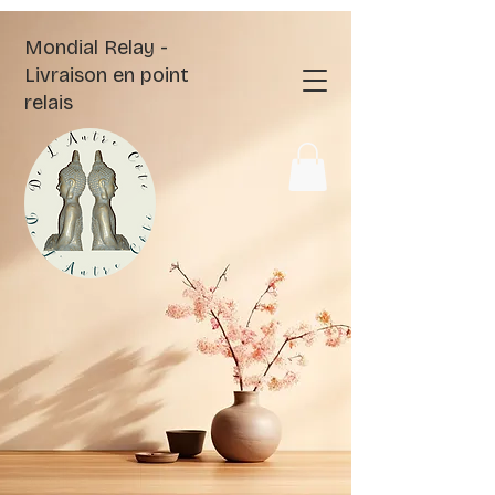
Mondial Relay -
Livraison en point
relais