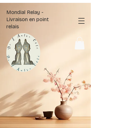
Mondial Relay -
Livraison en point
relais