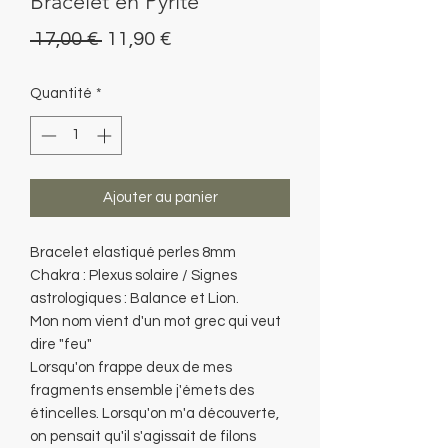
Bracelet en Pyrite
Prix
Prix
 17,00 € 
11,90 €
original
promotionnel
Quantité
*
Ajouter au panier
Bracelet elastiqué perles 8mm
Chakra : Plexus solaire / Signes
astrologiques : Balance et Lion.
Mon nom vient d'un mot grec qui veut
dire "feu"
Lorsqu'on frappe deux de mes
fragments ensemble j'émets des
étincelles. Lorsqu'on m'a découverte,
on pensait qu'il s'agissait de filons