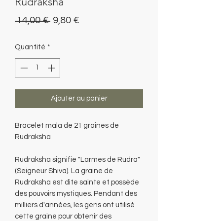
Rudraksha
Prix
Prix
 14,00 € 
9,80 €
original
promotionnel
Quantité
*
Ajouter au panier
Bracelet mala de 21 graines de
Rudraksha
Rudraksha signifie "Larmes de Rudra"
(Seigneur Shiva). La graine de
Rudraksha est dite sainte et possède
des pouvoirs mystiques. Pendant des
milliers d'années, les gens ont utilisé
cette graine pour obtenir des