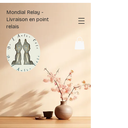
Mondial Relay -
Livraison en point
relais