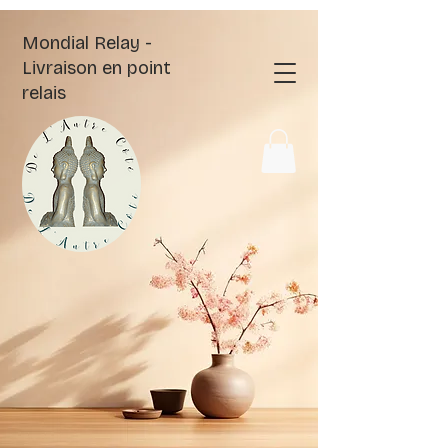
Mondial Relay -
Livraison en point
relais