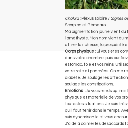
Chakra :
Plexus solaire /
Signes as
Scorpion et Gémeaux
Ma pigmentation jaune vient du f
l'améthyste. Mon nom vient du mo
attirer la richesse, la prospérité e
Corps physique :
Si vous êtes con
dans votre chambre, puis purifiez 
estomac, foie et vos reins. Utilise
votre rate et pancréas. On me 
diabète. Je soulage les affections
soulage les constipations.
Emotions
: Je vous rends optimis
physique et matérielle de vos pr
toutes les situations. Je suis trè
qu'il faut tenir dans le temps. Av
suis dynamisante et vous encoura
J'aide à calmer les désaccords fa