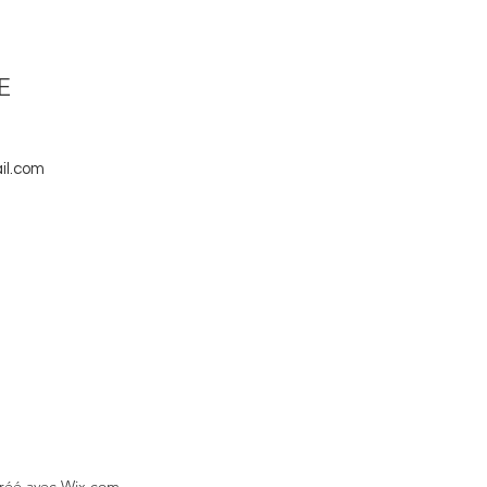
E
il.com
Créé avec Wix.com