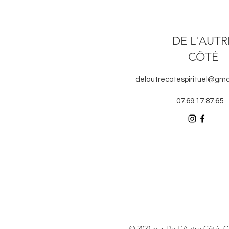
DE L'AUTR
CÔTÉ
delautrecotespirituel@gma
07.69.17.87.65
© 2021 par De L'Autre Côté. 