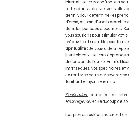
Mental :
Je vous confronte à votr
faites dans votre vie. Vous allez 
définir, pour déterminer et prend
d'amis, au sein d'une hiérarchie e
dans les périodes d'examens. Sur 
vous soutiens pour stimuler votre t
créativité et suis utile pour trouv
Spiritualité :
Je vous aide à répon
juste place ?" Je vous apprends 
dimension de l'autre. En m'utili
intrinsèques, vos spécificités et
Je renforce votre perceverance s
tonifiante rayonne en moi.
Purification
: eau salée, eau, vib
Rechargement
: Beaucoup de sole
Les pierres roulées mesurent ent