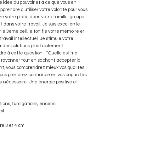
e idée du pouvoir et à ce que vous en
apprendre à utiliser votre volonté pour vous
re votre place dans votre famille, groupe
t dans votre travail. Je suis excellente
le 3ème oeil, je tonifie votre mémoire et
ravail intellectuel. Je stimule votre
er des solutions plus facilement.
dre à cette question : "Quelle est ma
à rayonner tout en sachant accepter la
sant, vous comprendrez mieux vos qualités
 vous prendrez confiance en vos capacités.
i nécessaire. Une énergie positive et
rations, fumigations, encens
il
re 3 et 4 cm