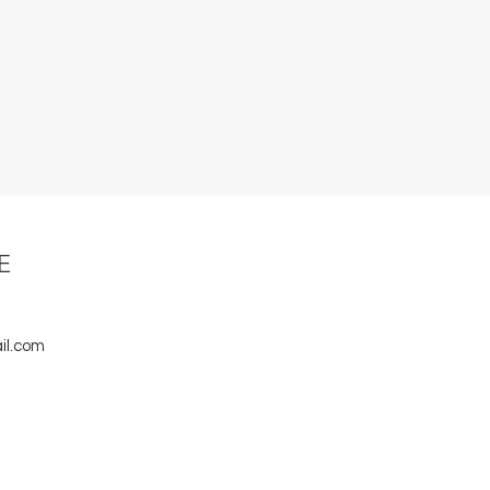
E
il.com