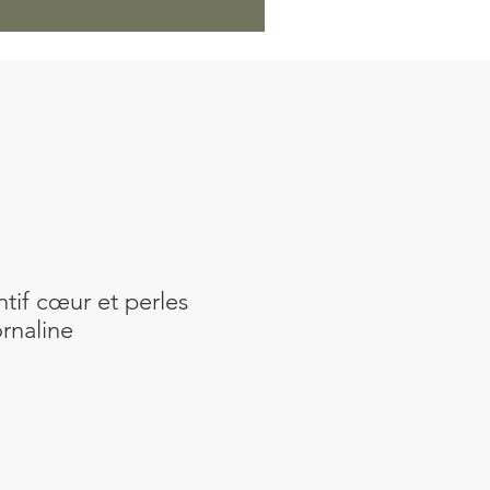
tif cœur et perles
rnaline
Prix
l
promotionnel