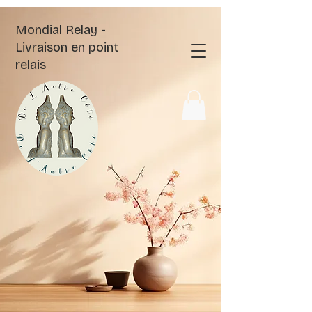
Mondial Relay -
Livraison en point
relais