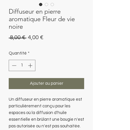
Diffuseur en pierre
aromatique Fleur de vie
noire
Prix
Prix
 8,00 € 
4,00 €
original
promotionnel
Quantité
*
Ajouter au panier
Un diffuseur en pierre aromatique est
particulièrement conçu pour les
espaces où la diffusion d'huile
essentielle en brûlant une bougie n'est
pas autorisée ou n'est pas souhaitée.