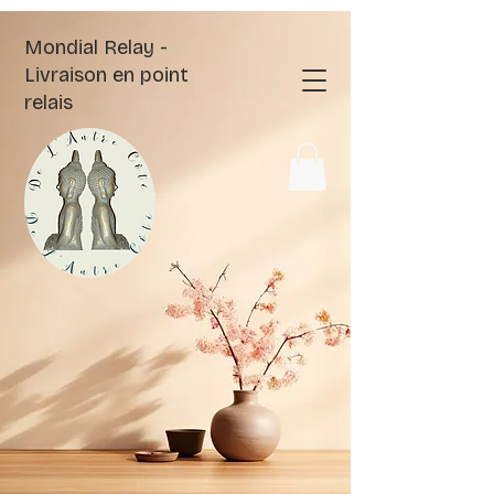
Mondial Relay -
Livraison en point
relais