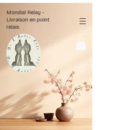
Mondial Relay -
Livraison en point
relais