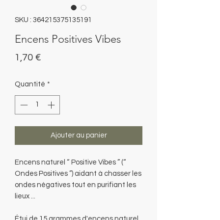
SKU : 364215375135191
Encens Positives Vibes
Prix
1,70 €
Quantité
*
Ajouter au panier
Encens naturel “ Positive Vibes ” (“
Ondes Positives ”) aidant à chasser les
ondes négatives tout en purifiant les
lieux ...
Étui de 15 grammes d'encens naturel