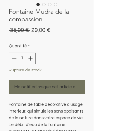
Fontaine Mudra de la
compassion
Prix
Prix
 35,00 € 
29,00 €
original
promotionnel
Quantité
*
Rupture de stock
Me notifier lorsque cet article est disponible
Fontaine de table décorative à usage
intérieur, qui simule les sons apaisants
de la nature dans votre espace de vie.
Le débit d'eau de la fontaine