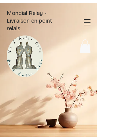
Mondial Relay -
Livraison en point
relais