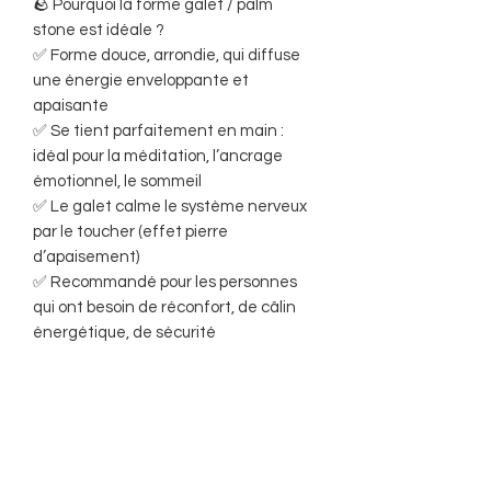
🪨 Pourquoi la forme galet / palm
stone est idéale ?
✅ Forme douce, arrondie, qui diffuse
une énergie enveloppante et
apaisante
✅ Se tient parfaitement en main :
idéal pour la méditation, l’ancrage
émotionnel, le sommeil
✅ Le galet calme le système nerveux
par le toucher (effet pierre
d’apaisement)
✅ Recommandé pour les personnes
qui ont besoin de réconfort, de câlin
énergétique, de sécurité
✅ Se glisse sous l’oreiller, dans la main,
dans une poche, ou sur le ventre /
chakra sacré pendant une séance