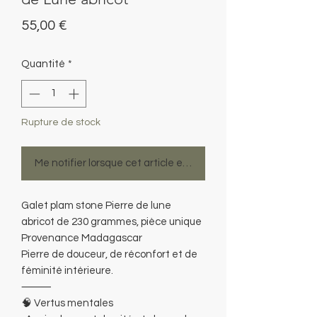
Prix
55,00 €
Quantité
*
Rupture de stock
Me notifier lorsque cet article est disponible
Galet plam stone Pierre de lune
abricot de 230 grammes, pièce unique
Provenance Madagascar
Pierre de douceur, de réconfort et de
féminité intérieure.
⸻
🧠 Vertus mentales