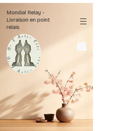
Mondial Relay -
Livraison en point
relais