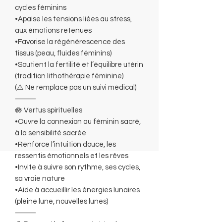
cycles féminins
•Apaise les tensions liées au stress,
aux émotions retenues
•Favorise la régénérescence des
tissus (peau, fluides féminins)
•Soutient la fertilité et l’équilibre utérin
(tradition lithothérapie féminine)
(⚠️ Ne remplace pas un suivi médical)
⸻
🪷 Vertus spirituelles
•Ouvre la connexion au féminin sacré,
à la sensibilité sacrée
•Renforce l’intuition douce, les
ressentis émotionnels et les rêves
•Invite à suivre son rythme, ses cycles,
sa vraie nature
•Aide à accueillir les énergies lunaires
(pleine lune, nouvelles lunes)
⸻