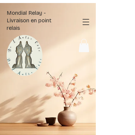
Mondial Relay -
Livraison en point
relais