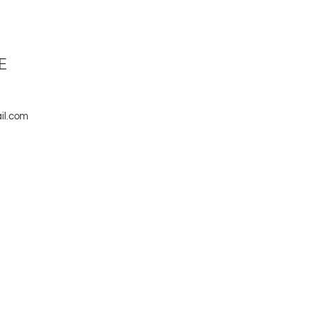
E
il.com