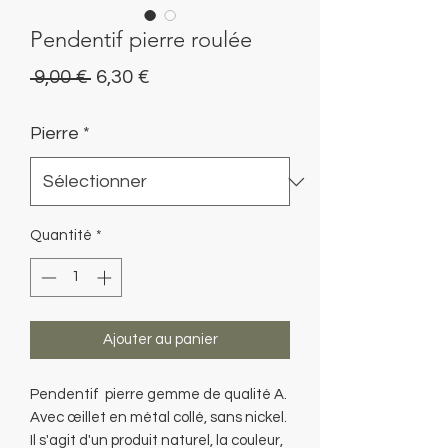
Pendentif pierre roulée
Prix
Prix
 9,00 € 
6,30 €
original
promotionnel
Pierre
*
Quantité
*
Ajouter au panier
Pendentif pierre gemme de qualité A.
Avec œillet en métal collé, sans nickel.
Il s'agit d'un produit naturel, la couleur,