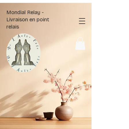
Mondial Relay -
Livraison en point
relais