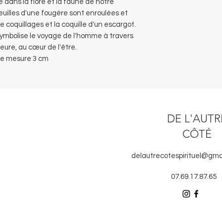
le dans la flore et la faune de notre
euilles d'une fougère sont enroulées et
coquillages et la coquille d'un escargot.
symbolise le voyage de l'homme à travers
ieure, au cœur de l'être.
re mesure 3 cm
DE L'AUTR
CÔTÉ
delautrecotespirituel@gma
07.69.17.87.65