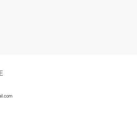
E
il.com