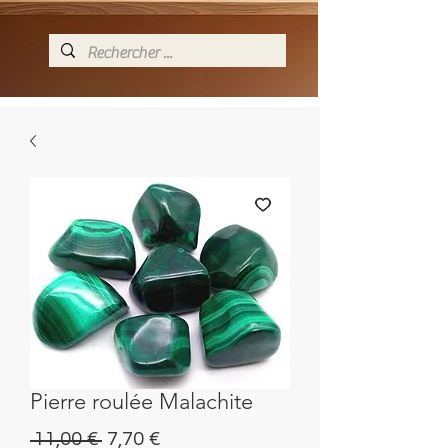
Pierre roulée Malachite
Prix
Prix
 11,00 € 
7,70 €