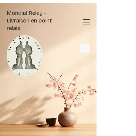
Mondial Relay -
Livraison en point
relais