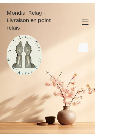
Mondial Relay -
Livraison en point
relais