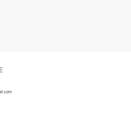
E
il.com