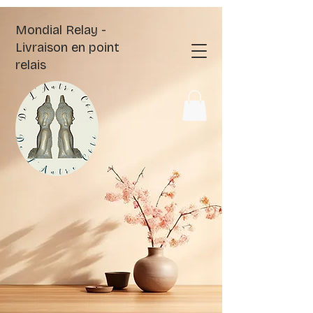
Mondial Relay -
Livraison en point
relais