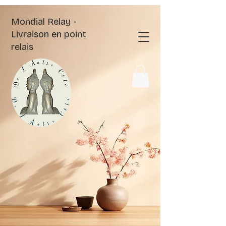
Mondial Relay -
Livraison en point
relais