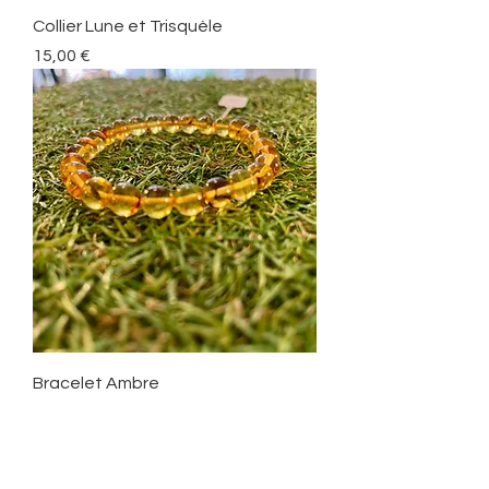
Collier Lune et Trisquèle
Prix
15,00 €
Bracelet Ambre
Prix
37,00 €