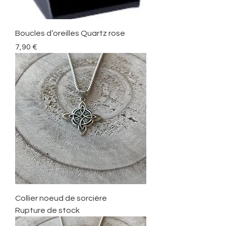
Boucles d’oreilles Quartz rose
Prix
7,90 €
Collier noeud de sorcière
Rupture de stock