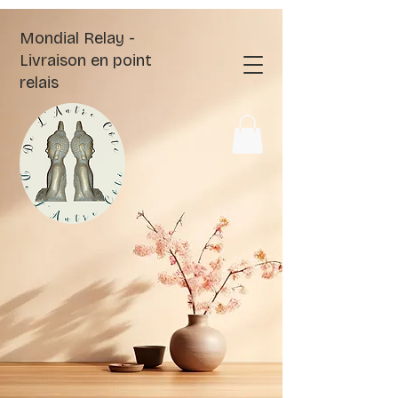
Mondial Relay -
Livraison en point
relais