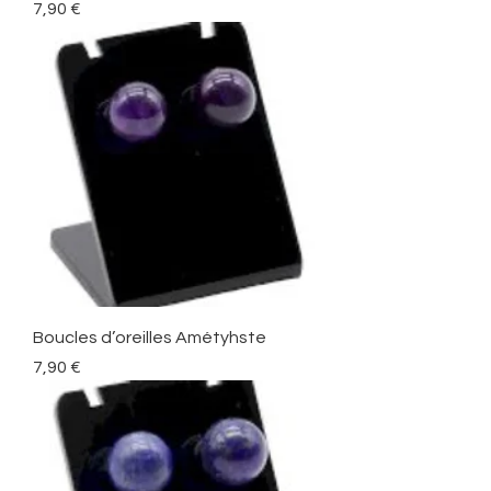
Prix
7,90 €
Boucles d’oreilles Amétyhste
Prix
7,90 €