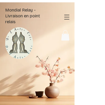
Mondial Relay -
Livraison en point
relais